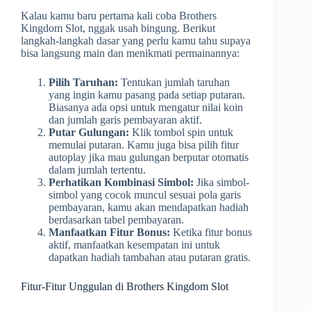
Kalau kamu baru pertama kali coba Brothers
Kingdom Slot, nggak usah bingung. Berikut
langkah-langkah dasar yang perlu kamu tahu supaya
bisa langsung main dan menikmati permainannya:
Pilih Taruhan:
Tentukan jumlah taruhan
yang ingin kamu pasang pada setiap putaran.
Biasanya ada opsi untuk mengatur nilai koin
dan jumlah garis pembayaran aktif.
Putar Gulungan:
Klik tombol spin untuk
memulai putaran. Kamu juga bisa pilih fitur
autoplay jika mau gulungan berputar otomatis
dalam jumlah tertentu.
Perhatikan Kombinasi Simbol:
Jika simbol-
simbol yang cocok muncul sesuai pola garis
pembayaran, kamu akan mendapatkan hadiah
berdasarkan tabel pembayaran.
Manfaatkan Fitur Bonus:
Ketika fitur bonus
aktif, manfaatkan kesempatan ini untuk
dapatkan hadiah tambahan atau putaran gratis.
Fitur-Fitur Unggulan di Brothers Kingdom Slot