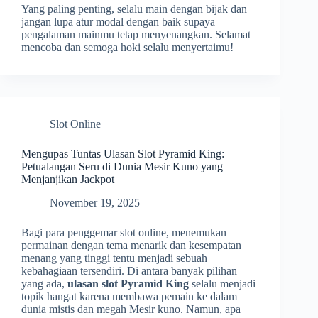
Yang paling penting, selalu main dengan bijak dan
jangan lupa atur modal dengan baik supaya
pengalaman mainmu tetap menyenangkan. Selamat
mencoba dan semoga hoki selalu menyertaimu!
Slot Online
Mengupas Tuntas Ulasan Slot Pyramid King:
Petualangan Seru di Dunia Mesir Kuno yang
Menjanjikan Jackpot
November 19, 2025
Bagi para penggemar slot online, menemukan
permainan dengan tema menarik dan kesempatan
menang yang tinggi tentu menjadi sebuah
kebahagiaan tersendiri. Di antara banyak pilihan
yang ada,
ulasan slot Pyramid King
selalu menjadi
topik hangat karena membawa pemain ke dalam
dunia mistis dan megah Mesir kuno. Namun, apa