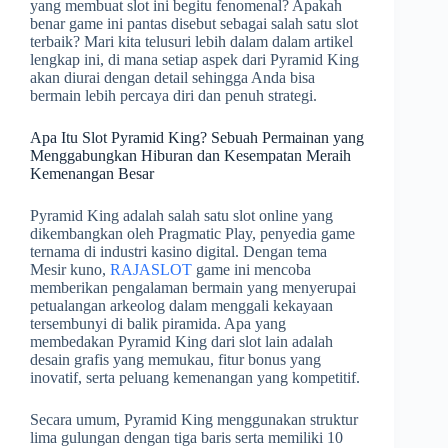
yang membuat slot ini begitu fenomenal? Apakah
benar game ini pantas disebut sebagai salah satu slot
terbaik? Mari kita telusuri lebih dalam dalam artikel
lengkap ini, di mana setiap aspek dari Pyramid King
akan diurai dengan detail sehingga Anda bisa
bermain lebih percaya diri dan penuh strategi.
Apa Itu Slot Pyramid King? Sebuah Permainan yang
Menggabungkan Hiburan dan Kesempatan Meraih
Kemenangan Besar
Pyramid King adalah salah satu slot online yang
dikembangkan oleh Pragmatic Play, penyedia game
ternama di industri kasino digital. Dengan tema
Mesir kuno,
RAJASLOT
game ini mencoba
memberikan pengalaman bermain yang menyerupai
petualangan arkeolog dalam menggali kekayaan
tersembunyi di balik piramida. Apa yang
membedakan Pyramid King dari slot lain adalah
desain grafis yang memukau, fitur bonus yang
inovatif, serta peluang kemenangan yang kompetitif.
Secara umum, Pyramid King menggunakan struktur
lima gulungan dengan tiga baris serta memiliki 10