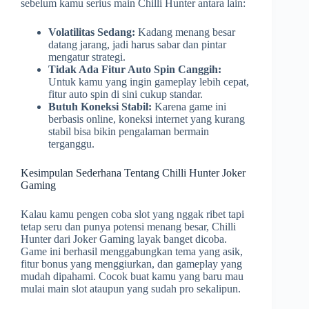
sebelum kamu serius main Chilli Hunter antara lain:
Volatilitas Sedang:
Kadang menang besar
datang jarang, jadi harus sabar dan pintar
mengatur strategi.
Tidak Ada Fitur Auto Spin Canggih:
Untuk kamu yang ingin gameplay lebih cepat,
fitur auto spin di sini cukup standar.
Butuh Koneksi Stabil:
Karena game ini
berbasis online, koneksi internet yang kurang
stabil bisa bikin pengalaman bermain
terganggu.
Kesimpulan Sederhana Tentang Chilli Hunter Joker
Gaming
Kalau kamu pengen coba slot yang nggak ribet tapi
tetap seru dan punya potensi menang besar, Chilli
Hunter dari Joker Gaming layak banget dicoba.
Game ini berhasil menggabungkan tema yang asik,
fitur bonus yang menggiurkan, dan gameplay yang
mudah dipahami. Cocok buat kamu yang baru mau
mulai main slot ataupun yang sudah pro sekalipun.