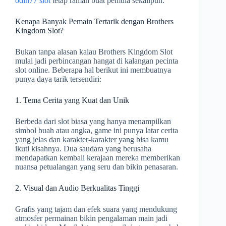
odin77 slot
tetap ramah buat pemula sekalipun.
Kenapa Banyak Pemain Tertarik dengan Brothers
Kingdom Slot?
Bukan tanpa alasan kalau Brothers Kingdom Slot
mulai jadi perbincangan hangat di kalangan pecinta
slot online. Beberapa hal berikut ini membuatnya
punya daya tarik tersendiri:
1. Tema Cerita yang Kuat dan Unik
Berbeda dari slot biasa yang hanya menampilkan
simbol buah atau angka, game ini punya latar cerita
yang jelas dan karakter-karakter yang bisa kamu
ikuti kisahnya. Dua saudara yang berusaha
mendapatkan kembali kerajaan mereka memberikan
nuansa petualangan yang seru dan bikin penasaran.
2. Visual dan Audio Berkualitas Tinggi
Grafis yang tajam dan efek suara yang mendukung
atmosfer permainan bikin pengalaman main jadi