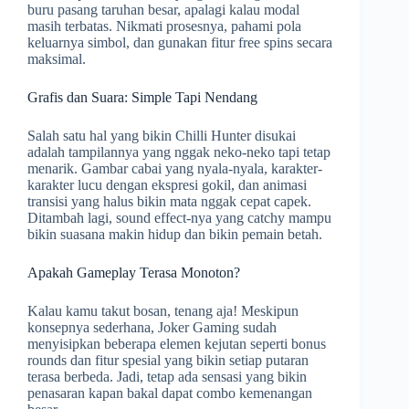
buru pasang taruhan besar, apalagi kalau modal
masih terbatas. Nikmati prosesnya, pahami pola
keluarnya simbol, dan gunakan fitur free spins secara
maksimal.
Grafis dan Suara: Simple Tapi Nendang
Salah satu hal yang bikin Chilli Hunter disukai
adalah tampilannya yang nggak neko-neko tapi tetap
menarik. Gambar cabai yang nyala-nyala, karakter-
karakter lucu dengan ekspresi gokil, dan animasi
transisi yang halus bikin mata nggak cepat capek.
Ditambah lagi, sound effect-nya yang catchy mampu
bikin suasana makin hidup dan bikin pemain betah.
Apakah Gameplay Terasa Monoton?
Kalau kamu takut bosan, tenang aja! Meskipun
konsepnya sederhana, Joker Gaming sudah
menyisipkan beberapa elemen kejutan seperti bonus
rounds dan fitur spesial yang bikin setiap putaran
terasa berbeda. Jadi, tetap ada sensasi yang bikin
penasaran kapan bakal dapat combo kemenangan