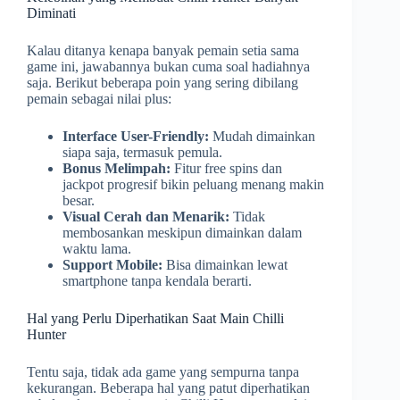
Diminati
Kalau ditanya kenapa banyak pemain setia sama
game ini, jawabannya bukan cuma soal hadiahnya
saja. Berikut beberapa poin yang sering dibilang
pemain sebagai nilai plus:
Interface User-Friendly:
Mudah dimainkan
siapa saja, termasuk pemula.
Bonus Melimpah:
Fitur free spins dan
jackpot progresif bikin peluang menang makin
besar.
Visual Cerah dan Menarik:
Tidak
membosankan meskipun dimainkan dalam
waktu lama.
Support Mobile:
Bisa dimainkan lewat
smartphone tanpa kendala berarti.
Hal yang Perlu Diperhatikan Saat Main Chilli
Hunter
Tentu saja, tidak ada game yang sempurna tanpa
kekurangan. Beberapa hal yang patut diperhatikan