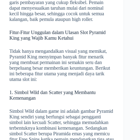
garis pembayaran yang cukup fleksibel. Pemain
dapat menyesuaikan taruhan mulai dari nominal
kecil hingga besar, sehingga cocok untuk semua
kalangan, baik pemula ataupun high roller.
Fitur-Fitur Unggulan dalam Ulasan Slot Pyramid
King yang Wajib Kamu Ketahui
Tidak hanya mengandalkan visual yang memikat,
Pyramid King menyimpan banyak fitur menarik
yang membuat permainan ini semakin seru dan
berpeluang besar memberikan keuntungan. Berikut
ini beberapa fitur utama yang menjadi daya tarik
utama slot ini:
1. Simbol Wild dan Scatter yang Membantu
Kemenangan
Simbol Wild dalam game ini adalah gambar Pyramid
King sendiri yang berfungsi sebagai pengganti
simbol lain kecuali Scatter, sehingga memudahkan
terbentuknya kombinasi kemenangan. Sedangkan
simbol Scatter berupa Piramida emas yang memicu
fitur Free Spins ketika pemain mendapatkan tiga atau