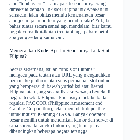
atau “lebih gacor”. Tapi apa sih sebenarnya yang
dimaksud dengan link slot Filipina ini? Apakah ini
semacam jalan pintas menuju kemenangan besar,
atau justru jalan berliku yang penuh risiko? Yuk, kita
bahas tuntas secara santai tapi mendalam, biar kamu
nggak cuma ikut-ikutan tren tapi juga paham betul
apa yang sedang kamu cari.
Memecahkan Kode: Apa Itu Sebenarnya Link Slot
Filipina?
Secara sederhana, istilah “link slot Filipina”
mengacu pada tautan atau URL yang mengarahkan
pemain ke platform atau situs permainan slot online
yang beroperasi di bawah yurisdiksi atau lisensi
Filipina, atau yang secara fisik server-nya berada di
negara tersebut. Filipina, khususnya melalui badan
regulasi PAGCOR (Philippine Amusement and
Gaming Corporation), telah menjadi hub penting
untuk industri iGaming di Asia. Banyak operator
besar memilih untuk mendirikan kantor dan server di
sana karena kerangka hukum yang lebih jelas
dibandingkan beberapa negara tetangga.