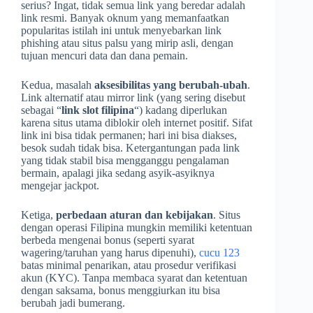
serius? Ingat, tidak semua link yang beredar adalah
link resmi. Banyak oknum yang memanfaatkan
popularitas istilah ini untuk menyebarkan link
phishing atau situs palsu yang mirip asli, dengan
tujuan mencuri data dan dana pemain.
Kedua, masalah
aksesibilitas yang berubah-ubah
.
Link alternatif atau mirror link (yang sering disebut
sebagai “
link slot filipina
“) kadang diperlukan
karena situs utama diblokir oleh internet positif. Sifat
link ini bisa tidak permanen; hari ini bisa diakses,
besok sudah tidak bisa. Ketergantungan pada link
yang tidak stabil bisa mengganggu pengalaman
bermain, apalagi jika sedang asyik-asyiknya
mengejar jackpot.
Ketiga,
perbedaan aturan dan kebijakan
. Situs
dengan operasi Filipina mungkin memiliki ketentuan
berbeda mengenai bonus (seperti syarat
wagering/taruhan yang harus dipenuhi),
cucu 123
batas minimal penarikan, atau prosedur verifikasi
akun (KYC). Tanpa membaca syarat dan ketentuan
dengan saksama, bonus menggiurkan itu bisa
berubah jadi bumerang.