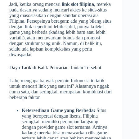
Jadi, ketika orang mencari
link slot filipina
, mereka
pada dasarnya sedang mencari akses ke situs-situs
yang diasosiasikan dengan standar operasi ala
Filipina. Persepsinya beragam: ada yang bilang situs
dengan link seperti ini lebih stabil, punya koleksi
game yang berbeda (kadang lebih baru atau lebih
variatif), atau menawarkan bonus dan promosi
dengan struktur yang unik. Namun, di balik itu,
selalu ada lapisan kompleksitas yang perlu
diwaspadai.
Daya Tarik di Balik Pencarian Tautan Tersebut
Lalu, mengapa banyak pemain Indonesia tertarik
untuk mencari link yang satu ini? Alasannya nggak
cuma satu, dan seringkali merupakan kombinasi dari
beberapa faktor.
Ketersediaan Game yang Berbeda:
Situs
yang beroperasi dengan lisensi Filipina
seringkali memiliki perjanjian langsung
dengan provider game slot ternama. Artinya,
kadang mereka bisa menawarkan rilis game
terbaru lebih cepat, atau bahkan menyediakan