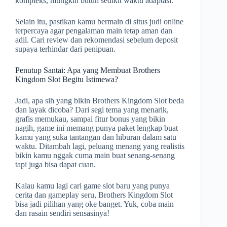
kompleks, mungkin butuh sedikit waktu adaptasi.
Selain itu, pastikan kamu bermain di situs judi online
terpercaya agar pengalaman main tetap aman dan
adil. Cari review dan rekomendasi sebelum deposit
supaya terhindar dari penipuan.
Penutup Santai: Apa yang Membuat Brothers
Kingdom Slot Begitu Istimewa?
Jadi, apa sih yang bikin Brothers Kingdom Slot beda
dan layak dicoba? Dari segi tema yang menarik,
grafis memukau, sampai fitur bonus yang bikin
nagih, game ini memang punya paket lengkap buat
kamu yang suka tantangan dan hiburan dalam satu
waktu. Ditambah lagi, peluang menang yang realistis
bikin kamu nggak cuma main buat senang-senang
tapi juga bisa dapat cuan.
Kalau kamu lagi cari game slot baru yang punya
cerita dan gameplay seru, Brothers Kingdom Slot
bisa jadi pilihan yang oke banget. Yuk, coba main
dan rasain sendiri sensasinya!