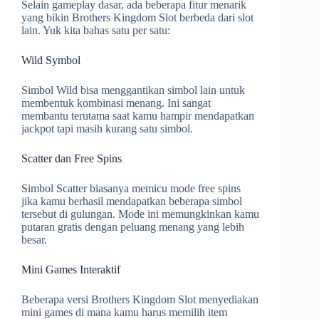
Selain gameplay dasar, ada beberapa fitur menarik
yang bikin Brothers Kingdom Slot berbeda dari slot
lain. Yuk kita bahas satu per satu:
Wild Symbol
Simbol Wild bisa menggantikan simbol lain untuk
membentuk kombinasi menang. Ini sangat
membantu terutama saat kamu hampir mendapatkan
jackpot tapi masih kurang satu simbol.
Scatter dan Free Spins
Simbol Scatter biasanya memicu mode free spins
jika kamu berhasil mendapatkan beberapa simbol
tersebut di gulungan. Mode ini memungkinkan kamu
putaran gratis dengan peluang menang yang lebih
besar.
Mini Games Interaktif
Beberapa versi Brothers Kingdom Slot menyediakan
mini games di mana kamu harus memilih item