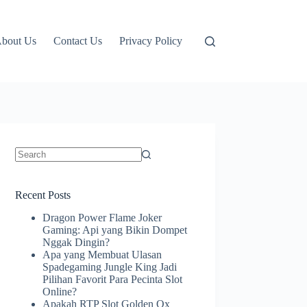
bout Us
Contact Us
Privacy Policy
No
results
Recent Posts
Dragon Power Flame Joker
Gaming: Api yang Bikin Dompet
Nggak Dingin?
Apa yang Membuat Ulasan
Spadegaming Jungle King Jadi
Pilihan Favorit Para Pecinta Slot
Online?
Apakah RTP Slot Golden Ox