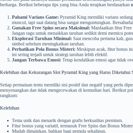
berharga. Berikut beberapa tips yang bisa Anda terapkan berdasarkan
Pahami Varians Game:
Pyramid King memiliki varians sedang h
muncul, tapi saat datang bisa sangat menguntungkan. Bersabarla
Gunakan Free Spins secara Maksimal:
Manfaatkan fitur Free
Jangan ragu untuk menaikkan taruhan sedikit demi memicu poten
Eksplorasi Taruhan Minimal:
Saat mencoba pertama kali, gun
simbol sebelum meningkatkan taruhan.
Perhatikan Pola Bonus Misteri:
Meskipun acak, fitur bonus ini
ini sering terjadi untuk strategi taruhan lebih efektif.
Jangan Terbawa Emosi:
Tetap kendalikan emosi agar tidak ov
Kelebihan dan Kekurangan Slot Pyramid King yang Harus Diketahui
Setiap permainan tentu memiliki sisi positif dan negatif yang perlu di
menyenangkan dan tidak mengecewakan di kemudian hari. Berikut poi
rangkum:
Kelebihan
Tema unik dan menarik dengan grafis berkualitas premium.
Fitur bonus yang variatif, termasuk Free Spins dan Bonus Mister
Mudah dimainkan, bahkan bagi pemula sekalipun.