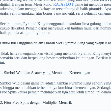
digital. Dengan tema Mesir kuno,
RAJASLOT
game ini mencoba memb
arkeolog dalam menggali kekayaan tersembunyi di balik piramida. Apa
grafis yang memukau, fitur bonus yang inovatif, serta peluang kemena
Secara umum, Pyramid King menggunakan struktur lima gulungan denga
cukup fleksibel. Pemain dapat menyesuaikan taruhan mulai dari nomina
baik pemula ataupun high roller.
Fitur-Fitur Unggulan dalam Ulasan Slot Pyramid King yang Wajib K
Tidak hanya mengandalkan visual yang memikat, Pyramid King menyi
semakin seru dan berpeluang besar memberikan keuntungan. Berikut ini
ini:
1. Simbol Wild dan Scatter yang Membantu Kemenangan
Simbol Wild dalam game ini adalah gambar Pyramid King sendiri yang b
sehingga memudahkan terbentuknya kombinasi kemenangan. Sedangkan
Free Spins ketika pemain mendapatkan tiga atau lebih simbol ini dalam 
2. Fitur Free Spins dengan Multiplier Menarik