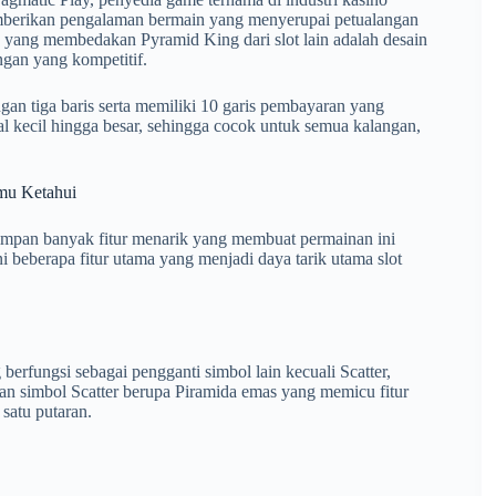
erikan pengalaman bermain yang menyerupai petualangan
 yang membedakan Pyramid King dari slot lain adalah desain
ngan yang kompetitif.
n tiga baris serta memiliki 10 garis pembayaran yang
l kecil hingga besar, sehingga cocok untuk semua kalangan,
amu Ketahui
mpan banyak fitur menarik yang membuat permainan ini
 beberapa fitur utama yang menjadi daya tarik utama slot
erfungsi sebagai pengganti simbol lain kecuali Scatter,
 simbol Scatter berupa Piramida emas yang memicu fitur
satu putaran.