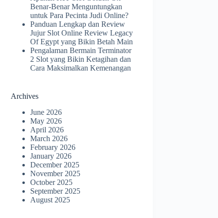
Benar-Benar Menguntungkan
untuk Para Pecinta Judi Online?
Panduan Lengkap dan Review
Jujur Slot Online Review Legacy
Of Egypt yang Bikin Betah Main
Pengalaman Bermain Terminator
2 Slot yang Bikin Ketagihan dan
Cara Maksimalkan Kemenangan
Archives
June 2026
May 2026
April 2026
March 2026
February 2026
January 2026
December 2025
November 2025
October 2025
September 2025
August 2025