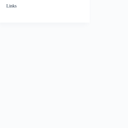
Links