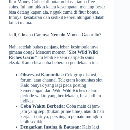
fitur Money Collect di putaran biasa, tanpa free
spins. Ini nunjukkin kalau kesempatan menang besar
bisa datang kapan aja, nggak cuma di fitur bonus.
Intinya, kesabaran dan sedikit keberuntungan adalah
kunci utama.
Jadi, Gimana Caranya Nemuin Momen Gacor Itu?
Nah, setelah bahas panjang lebar, kesimpulannya
gimana dong? Mencari momen "
Slot Wild Wild
Riches Gacor
" itu lebih ke seni daripada sains
eksak. Kamu bisa coba beberapa pendekatan ini:
Observasi Komunitas:
Cek grup diskusi,
forum, atau channel Telegram komunitas slot.
Kalo banyak yang lagi pada posting
kemenangan dari Wild Wild Riches dalam
periode waktu yang berdekatan, bisa jadi itu
indikasi.
Coba Waktu Berbeda:
Coba main di jam-
jam yang sepi (bukan prime time), atau di hari
kerja. Teorinya, persaingan pemain mungkin
lebih sedikit.
Dengarkan Insting & Batasan:
Kalo lagi