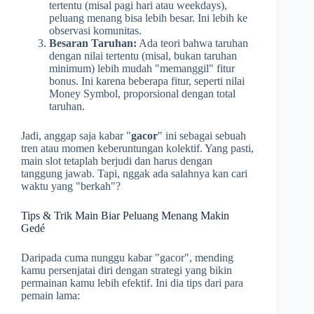
tertentu (misal pagi hari atau weekdays),
peluang menang bisa lebih besar. Ini lebih ke
observasi komunitas.
Besaran Taruhan:
Ada teori bahwa taruhan
dengan nilai tertentu (misal, bukan taruhan
minimum) lebih mudah "memanggil" fitur
bonus. Ini karena beberapa fitur, seperti nilai
Money Symbol, proporsional dengan total
taruhan.
Jadi, anggap saja kabar "
gacor
" ini sebagai sebuah
tren atau momen keberuntungan kolektif. Yang pasti,
main slot tetaplah berjudi dan harus dengan
tanggung jawab. Tapi, nggak ada salahnya kan cari
waktu yang "berkah"?
Tips & Trik Main Biar Peluang Menang Makin
Gedé
Daripada cuma nunggu kabar "gacor", mending
kamu persenjatai diri dengan strategi yang bikin
permainan kamu lebih efektif. Ini dia tips dari para
pemain lama: