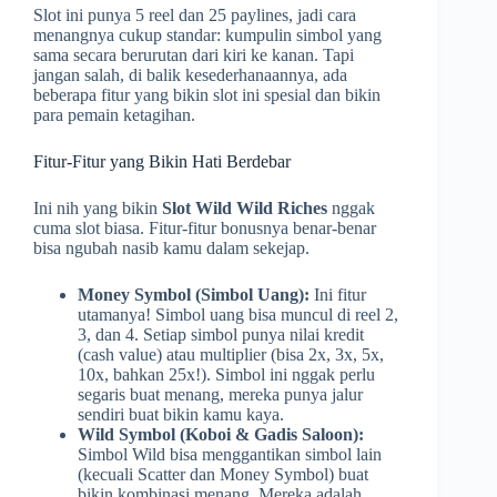
Slot ini punya 5 reel dan 25 paylines, jadi cara
menangnya cukup standar: kumpulin simbol yang
sama secara berurutan dari kiri ke kanan. Tapi
jangan salah, di balik kesederhanaannya, ada
beberapa fitur yang bikin slot ini spesial dan bikin
para pemain ketagihan.
Fitur-Fitur yang Bikin Hati Berdebar
Ini nih yang bikin
Slot Wild Wild Riches
nggak
cuma slot biasa. Fitur-fitur bonusnya benar-benar
bisa ngubah nasib kamu dalam sekejap.
Money Symbol (Simbol Uang):
Ini fitur
utamanya! Simbol uang bisa muncul di reel 2,
3, dan 4. Setiap simbol punya nilai kredit
(cash value) atau multiplier (bisa 2x, 3x, 5x,
10x, bahkan 25x!). Simbol ini nggak perlu
segaris buat menang, mereka punya jalur
sendiri buat bikin kamu kaya.
Wild Symbol (Koboi & Gadis Saloon):
Simbol Wild bisa menggantikan simbol lain
(kecuali Scatter dan Money Symbol) buat
bikin kombinasi menang. Mereka adalah