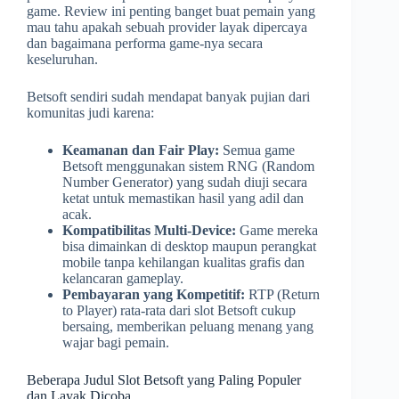
game. Review ini penting banget buat pemain yang
mau tahu apakah sebuah provider layak dipercaya
dan bagaimana performa game-nya secara
keseluruhan.
Betsoft sendiri sudah mendapat banyak pujian dari
komunitas judi karena:
Keamanan dan Fair Play:
Semua game
Betsoft menggunakan sistem RNG (Random
Number Generator) yang sudah diuji secara
ketat untuk memastikan hasil yang adil dan
acak.
Kompatibilitas Multi-Device:
Game mereka
bisa dimainkan di desktop maupun perangkat
mobile tanpa kehilangan kualitas grafis dan
kelancaran gameplay.
Pembayaran yang Kompetitif:
RTP (Return
to Player) rata-rata dari slot Betsoft cukup
bersaing, memberikan peluang menang yang
wajar bagi pemain.
Beberapa Judul Slot Betsoft yang Paling Populer
dan Layak Dicoba