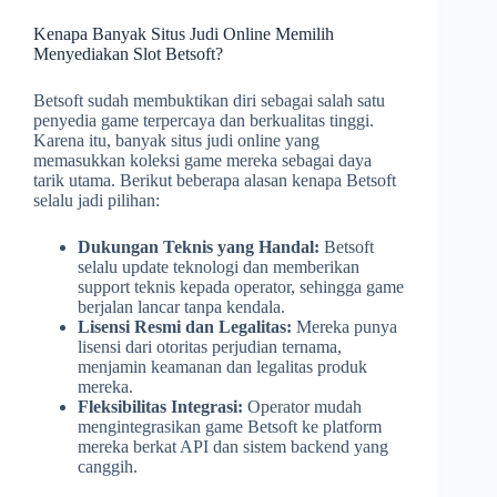
Kenapa Banyak Situs Judi Online Memilih
Menyediakan Slot Betsoft?
Betsoft sudah membuktikan diri sebagai salah satu
penyedia game terpercaya dan berkualitas tinggi.
Karena itu, banyak situs judi online yang
memasukkan koleksi game mereka sebagai daya
tarik utama. Berikut beberapa alasan kenapa Betsoft
selalu jadi pilihan:
Dukungan Teknis yang Handal:
Betsoft
selalu update teknologi dan memberikan
support teknis kepada operator, sehingga game
berjalan lancar tanpa kendala.
Lisensi Resmi dan Legalitas:
Mereka punya
lisensi dari otoritas perjudian ternama,
menjamin keamanan dan legalitas produk
mereka.
Fleksibilitas Integrasi:
Operator mudah
mengintegrasikan game Betsoft ke platform
mereka berkat API dan sistem backend yang
canggih.