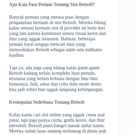
Apa Kata Para Pemain Tentang Slot Betsoft?
Banyak pemain yang merasa puas dengan
pengalaman bermain di slot Betsoft. Mereka bilang
kalau sensasi bermain slot di provider ini beda dari
yang lain karena kombinasi antara visual keren dan
fitur yang nggak monoton. Bahkan, beberapa
pemain loyal sengaja mencari situs yang
menyediakan Betsoft sebagai salah satu indikator
kualitas.
Tapi ya, ada juga yang bilang kalau game-game
Betsoft kadang terlalu kompleks buat pemula,
terutama yang belum terbiasa dengan fitur-fitur
bonusnya. Jadi, sabar dan coba dulu mode demo
bisa jadi solusi biar nggak langsung kebingungan.
Kesimpulan Sederhana Tentang Betsoft
Kalau kamu cari slot online yang nggak cuma asal
putar, tapi juga punya cerita, grafis keren, dan fitur
interaktif, Betsoft patut banget masuk daftar kamu.
Mereka sudah lama malang melintang di dunia judi