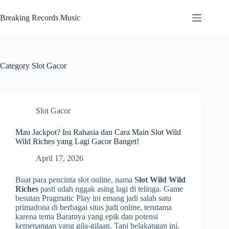
Skip
to
Breaking Records Music
content
Category
Slot Gacor
Slot Gacor
Mau Jackpot? Ini Rahasia dan Cara Main Slot Wild
Wild Riches yang Lagi Gacor Banget!
April 17, 2026
Buat para pencinta slot online, nama
Slot Wild Wild
Riches
pasti udah nggak asing lagi di telinga. Game
besutan Pragmatic Play ini emang jadi salah satu
primadona di berbagai situs judi online, terutama
karena tema Baratnya yang epik dan potensi
kemenangan yang gila-gilaan. Tapi belakangan ini,