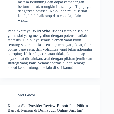
merasa beruntung dan dapat kemenangan
berturut-turut, mungkin itu saatnya. Tapi juga,
dengarkan batasan. Kalo udah mulai sering
kalah, lebih baik stop dan coba lagi lain
waktu.
Pada akhirnya,
Wild Wild Riches
tetaplah sebuah
game slot yang menghibur dengan potensi hadiah
fantastis. Dia punya semua elemen yang bikin
seorang slot enthusiast senang: tema yang kuat, fitur
bonus yang seru, dan volatilitas yang bikin adrenalin
pumping. Kabar "gacor" atau tidak, slot ini tetap
layak buat dimainkan, asal dengan pikiran jernih dan
strategi yang baik. Selamat bermain, dan semoga
koboi keberuntungan selalu di sisi kamu!
Slot Gacor
Kenapa Slot Provider Review Betsoft Jadi Pilihan
Banyak Pemain di Dunia Judi Online Saat Ini?