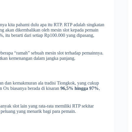
ya kita pahami dulu apa itu RTP. RTP adalah singkatan
n yang akan dikembalikan oleh mesin slot kepada pemain
 itu berarti dari setiap Rp100.000 yang dipasang,
eberapa “ramah” sebuah mesin slot terhadap pemainnya.
tkan kemenangan dalam jangka panjang.
an dan kemakmuran ala tradisi Tiongkok, yang cukup
en Ox biasanya berada di kisaran
96,5% hingga 97%
,
nyak slot lain yang rata-rata memiliki RTP sekitar
peluang yang menarik bagi para pemain.