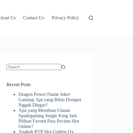
bout Us
Contact Us
Privacy Policy
No
results
Recent Posts
Dragon Power Flame Joker
Gaming: Api yang Bikin Dompet
Nggak Dingin?
Apa yang Membuat Ulasan
Spadegaming Jungle King Jadi
Pilihan Favorit Para Pecinta Slot
Online?
Apakah RTP Slot Golden Ox