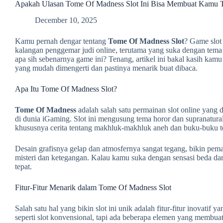
Apakah Ulasan Tome Of Madness Slot Ini Bisa Membuat Kamu T
December 10, 2025
Kamu pernah dengar tentang
Tome Of Madness Slot
? Game slot
kalangan penggemar judi online, terutama yang suka dengan tema 
apa sih sebenarnya game ini? Tenang, artikel ini bakal kasih ka
yang mudah dimengerti dan pastinya menarik buat dibaca.
Apa Itu Tome Of Madness Slot?
Tome Of Madness
adalah salah satu permainan slot online yan
di dunia iGaming. Slot ini mengusung tema horor dan supranatural
khususnya cerita tentang makhluk-makhluk aneh dan buku-buku ter
Desain grafisnya gelap dan atmosfernya sangat tegang, bikin pem
misteri dan ketegangan. Kalau kamu suka dengan sensasi beda dari
tepat.
Fitur-Fitur Menarik dalam Tome Of Madness Slot
Salah satu hal yang bikin slot ini unik adalah fitur-fitur inovati
seperti slot konvensional, tapi ada beberapa elemen yang membua