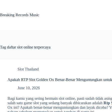
Skip
to
content
Breaking Records Music
Tag
daftar slot online terpercaya
Slot Thailand
Apakah RTP Slot Golden Ox Benar-Benar Menguntungkan untuk P
June 10, 2026
Bagi kamu yang sering bermain slot online, pasti sudah tidak asing
salah satu game slot yang sedang banyak dibicarakan adalah
Rtp 
Ox ini? Apakah benar-benar menguntungkan dan layak dicoba? Yu
paham sebelum memutuskan untuk taruhan di game ini.