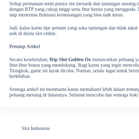
Setiap permainan tentu punya sisi menarik dan tantangan masin
dengan RTP yang cukup tinggi serta fitur bonus yang menggoda.
siap menerima fluktuasi kemenangan yang bisa naik turun.
Jadi, kalau kamu tipe pemain yang suka tantangan dan tidak takut
asik di dunia slot online.
Penutup Artikel
Secara keseluruhan,
Rtp Slot Golden Ox
menawarkan peluang ya
fitur-fitur bonus yang mendukung. Bagi kamu yang ingin mencob
Tiongkok, game ini layak dicoba. Namun, selalu ingat untuk berm
berlebihan.
Semoga artikel ini membantu kamu memahami lebih dalam tenta
peluang menang di dalamnya. Selamat mencoba dan semoga hoki s
Slot Indonesia