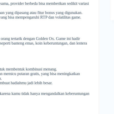
ma, provider berbeda bisa memberikan sedikit variasi
an yang dipasang atau fitur bonus yang digunakan.
ng bisa mempengaruhi RTP dan volatilitas game.
k orang tertarik dengan Golden Ox. Game ini hadir
eperti banteng emas, koin keberuntungan, dan lentera
untuk membentuk kombinasi menang.
n memicu putaran gratis, yang bisa meningkatkan
.
buat hadiahmu jadi lebih besar.
al karena kamu tidak hanya mengandalkan keberuntungan