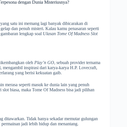
erpesona dengan Dunia Misteriusnya?
 yang satu ini memang lagi banyak dibicarakan di
gelap dan penuh misteri. Kalau kamu penasaran seperti
mu gambaran lengkap soal
Ulasan Tome Of Madness Slot
g dikembangkan oleh
Play’n GO
, sebuah provider ternama
, mengambil inspirasi dari karya-karya H.P. Lovecraft,
larang yang berisi kekuatan gaib.
ain merasa seperti masuk ke dunia lain yang penuh
 slot biasa, maka Tome Of Madness bisa jadi pilihan
f yang ditawarkan. Tidak hanya sekadar memutar gulungan
t permainan jadi lebih hidup dan menantang.