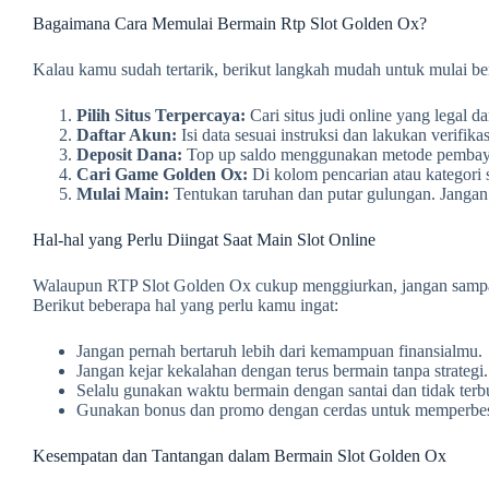
Bagaimana Cara Memulai Bermain Rtp Slot Golden Ox?
Kalau kamu sudah tertarik, berikut langkah mudah untuk mulai be
Pilih Situs Terpercaya:
Cari situs judi online yang legal d
Daftar Akun:
Isi data sesuai instruksi dan lakukan verifikas
Deposit Dana:
Top up saldo menggunakan metode pembaya
Cari Game Golden Ox:
Di kolom pencarian atau kategori s
Mulai Main:
Tentukan taruhan dan putar gulungan. Jangan l
Hal-hal yang Perlu Diingat Saat Main Slot Online
Walaupun RTP Slot Golden Ox cukup menggiurkan, jangan sampai l
Berikut beberapa hal yang perlu kamu ingat:
Jangan pernah bertaruh lebih dari kemampuan finansialmu.
Jangan kejar kekalahan dengan terus bermain tanpa strategi.
Selalu gunakan waktu bermain dengan santai dan tidak terb
Gunakan bonus dan promo dengan cerdas untuk memperbes
Kesempatan dan Tantangan dalam Bermain Slot Golden Ox