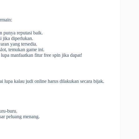
rmain:
an punya reputasi baik.
i jika diperlukan.
ran yang tersedia.
lot, temukan game ini.
upa manfaatkan fitur free spin jika dapat!
upa kalau judi online harus dilakukan secara bijak.
uru-buru.
ar peluang menang.