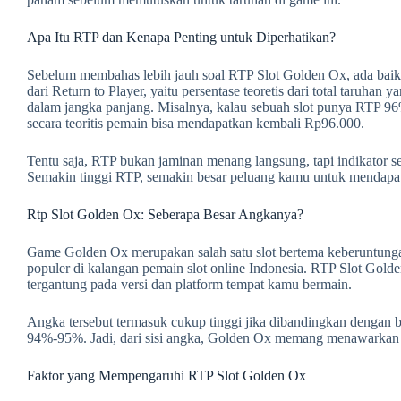
Apa Itu RTP dan Kenapa Penting untuk Diperhatikan?
Sebelum membahas lebih jauh soal RTP Slot Golden Ox, ada baikn
dari Return to Player, yaitu persentase teoretis dari total taruha
dalam jangka panjang. Misalnya, kalau sebuah slot punya RTP 96%,
secara teoritis pemain bisa mendapatkan kembali Rp96.000.
Tentu saja, RTP bukan jaminan menang langsung, tapi indikator s
Semakin tinggi RTP, semakin besar peluang kamu untuk mendapa
Rtp Slot Golden Ox: Seberapa Besar Angkanya?
Game Golden Ox merupakan salah satu slot bertema keberuntung
populer di kalangan pemain slot online Indonesia. RTP Slot Gold
tergantung pada versi dan platform tempat kamu bermain.
Angka tersebut termasuk cukup tinggi jika dibandingkan dengan ba
94%-95%. Jadi, dari sisi angka, Golden Ox memang menawarkan 
Faktor yang Mempengaruhi RTP Slot Golden Ox