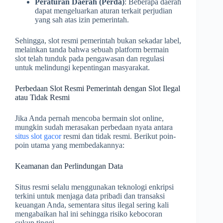
Peraturan Daerah (Perda)
: Beberapa daerah
dapat mengeluarkan aturan terkait perjudian
yang sah atas izin pemerintah.
Sehingga, slot resmi pemerintah bukan sekadar label,
melainkan tanda bahwa sebuah platform bermain
slot telah tunduk pada pengawasan dan regulasi
untuk melindungi kepentingan masyarakat.
Perbedaan Slot Resmi Pemerintah dengan Slot Ilegal
atau Tidak Resmi
Jika Anda pernah mencoba bermain slot online,
mungkin sudah merasakan perbedaan nyata antara
situs slot gacor
resmi dan tidak resmi. Berikut poin-
poin utama yang membedakannya:
Keamanan dan Perlindungan Data
Situs resmi selalu menggunakan teknologi enkripsi
terkini untuk menjaga data pribadi dan transaksi
keuangan Anda, sementara situs ilegal sering kali
mengabaikan hal ini sehingga risiko kebocoran
cukup tinggi.