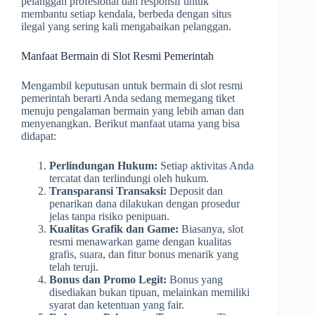
pelanggan profesional dan responsif untuk
membantu setiap kendala, berbeda dengan situs
ilegal yang sering kali mengabaikan pelanggan.
Manfaat Bermain di Slot Resmi Pemerintah
Mengambil keputusan untuk bermain di slot resmi
pemerintah berarti Anda sedang memegang tiket
menuju pengalaman bermain yang lebih aman dan
menyenangkan. Berikut manfaat utama yang bisa
didapat:
Perlindungan Hukum:
Setiap aktivitas Anda
tercatat dan terlindungi oleh hukum.
Transparansi Transaksi:
Deposit dan
penarikan dana dilakukan dengan prosedur
jelas tanpa risiko penipuan.
Kualitas Grafik dan Game:
Biasanya, slot
resmi menawarkan game dengan kualitas
grafis, suara, dan fitur bonus menarik yang
telah teruji.
Bonus dan Promo Legit:
Bonus yang
disediakan bukan tipuan, melainkan memiliki
syarat dan ketentuan yang fair.