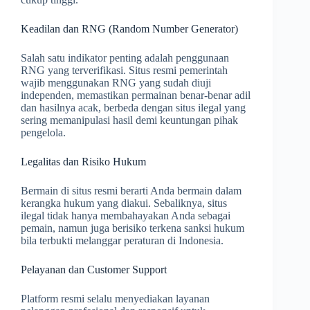
Keadilan dan RNG (Random Number Generator)
Salah satu indikator penting adalah penggunaan
RNG yang terverifikasi. Situs resmi pemerintah
wajib menggunakan RNG yang sudah diuji
independen, memastikan permainan benar-benar adil
dan hasilnya acak, berbeda dengan situs ilegal yang
sering memanipulasi hasil demi keuntungan pihak
pengelola.
Legalitas dan Risiko Hukum
Bermain di situs resmi berarti Anda bermain dalam
kerangka hukum yang diakui. Sebaliknya, situs
ilegal tidak hanya membahayakan Anda sebagai
pemain, namun juga berisiko terkena sanksi hukum
bila terbukti melanggar peraturan di Indonesia.
Pelayanan dan Customer Support
Platform resmi selalu menyediakan layanan