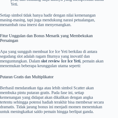
Yeti.
Setiap simbol tidak hanya hadir dengan nilai kemenangan
masing-masing, tapi juga mendukung narasi petualangan,
menambah rasa imersi dan menyenangkan.
Fitur Unggulan dan Bonus Menarik yang Membekukan
Persaingan
Apa yang sungguh membuat Ice Ice Yeti berkilau di antara
segudang slot adalah ragam fiturnya yang inovatif dan
menguntungkan. Dalam
slot review Ice Ice Yeti
, pemain akan
menemukan beberapa keunggulan utama seperti:
Putaran Gratis dan Multiplikator
Berhasil mendaratkan tiga atau lebih simbol Scatter akan
membuka pintu putaran gratis. Pada fase ini, setiap
kemenangan yang didapat akan dikalikan dengan angka
tertentu sehingga potensi hadiah terakhir bisa membesar secara
dramatis. Tidak jarang bonus ini menjadi momen menentukan
untuk meningkatkat saldo pemain hingga berlipat ganda.