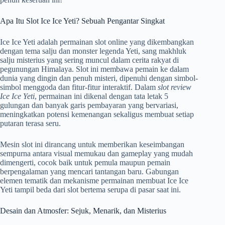
Apa Itu Slot Ice Ice Yeti? Sebuah Pengantar Singkat
Ice Ice Yeti adalah permainan slot online yang dikembangkan
dengan tema salju dan monster legenda Yeti, sang makhluk
salju misterius yang sering muncul dalam cerita rakyat di
pegunungan Himalaya. Slot ini membawa pemain ke dalam
dunia yang dingin dan penuh misteri, dipenuhi dengan simbol-
simbol menggoda dan fitur-fitur interaktif. Dalam
slot review
Ice Ice Yeti
, permainan ini dikenal dengan tata letak 5
gulungan dan banyak garis pembayaran yang bervariasi,
meningkatkan potensi kemenangan sekaligus membuat setiap
putaran terasa seru.
Mesin slot ini dirancang untuk memberikan keseimbangan
sempurna antara visual memukau dan gameplay yang mudah
dimengerti, cocok baik untuk pemula maupun pemain
berpengalaman yang mencari tantangan baru. Gabungan
elemen tematik dan mekanisme permainan membuat Ice Ice
Yeti tampil beda dari slot bertema serupa di pasar saat ini.
Desain dan Atmosfer: Sejuk, Menarik, dan Misterius