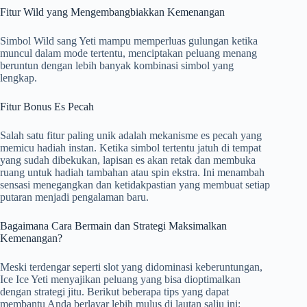
Fitur Wild yang Mengembangbiakkan Kemenangan
Simbol Wild sang Yeti mampu memperluas gulungan ketika
muncul dalam mode tertentu, menciptakan peluang menang
beruntun dengan lebih banyak kombinasi simbol yang
lengkap.
Fitur Bonus Es Pecah
Salah satu fitur paling unik adalah mekanisme es pecah yang
memicu hadiah instan. Ketika simbol tertentu jatuh di tempat
yang sudah dibekukan, lapisan es akan retak dan membuka
ruang untuk hadiah tambahan atau spin ekstra. Ini menambah
sensasi menegangkan dan ketidakpastian yang membuat setiap
putaran menjadi pengalaman baru.
Bagaimana Cara Bermain dan Strategi Maksimalkan
Kemenangan?
Meski terdengar seperti slot yang didominasi keberuntungan,
Ice Ice Yeti menyajikan peluang yang bisa dioptimalkan
dengan strategi jitu. Berikut beberapa tips yang dapat
membantu Anda berlayar lebih mulus di lautan salju ini: