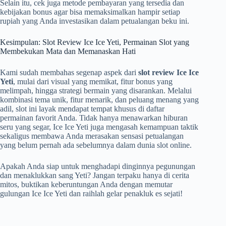
Selain itu, cek juga metode pembayaran yang tersedia dan
kebijakan bonus agar bisa memaksimalkan hampir setiap
rupiah yang Anda investasikan dalam petualangan beku ini.
Kesimpulan: Slot Review Ice Ice Yeti, Permainan Slot yang
Membekukan Mata dan Memanaskan Hati
Kami sudah membahas segenap aspek dari
slot review Ice Ice
Yeti
, mulai dari visual yang memikat, fitur bonus yang
melimpah, hingga strategi bermain yang disarankan. Melalui
kombinasi tema unik, fitur menarik, dan peluang menang yang
adil, slot ini layak mendapat tempat khusus di daftar
permainan favorit Anda. Tidak hanya menawarkan hiburan
seru yang segar, Ice Ice Yeti juga mengasah kemampuan taktik
sekaligus membawa Anda merasakan sensasi petualangan
yang belum pernah ada sebelumnya dalam dunia slot online.
Apakah Anda siap untuk menghadapi dinginnya pegunungan
dan menaklukkan sang Yeti? Jangan terpaku hanya di cerita
mitos, buktikan keberuntungan Anda dengan memutar
gulungan Ice Ice Yeti dan raihlah gelar penakluk es sejati!