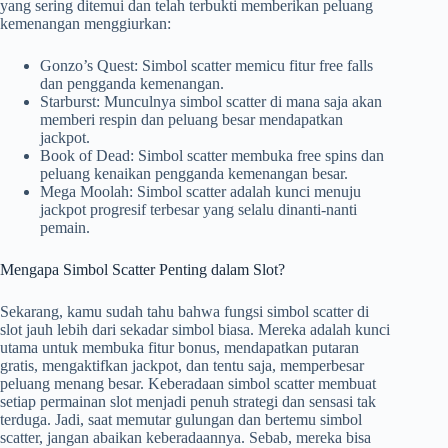
yang sering ditemui dan telah terbukti memberikan peluang
kemenangan menggiurkan:
Gonzo’s Quest: Simbol scatter memicu fitur free falls
dan pengganda kemenangan.
Starburst: Munculnya simbol scatter di mana saja akan
memberi respin dan peluang besar mendapatkan
jackpot.
Book of Dead: Simbol scatter membuka free spins dan
peluang kenaikan pengganda kemenangan besar.
Mega Moolah: Simbol scatter adalah kunci menuju
jackpot progresif terbesar yang selalu dinanti-nanti
pemain.
Mengapa Simbol Scatter Penting dalam Slot?
Sekarang, kamu sudah tahu bahwa fungsi simbol scatter di
slot jauh lebih dari sekadar simbol biasa. Mereka adalah kunci
utama untuk membuka fitur bonus, mendapatkan putaran
gratis, mengaktifkan jackpot, dan tentu saja, memperbesar
peluang menang besar. Keberadaan simbol scatter membuat
setiap permainan slot menjadi penuh strategi dan sensasi tak
terduga. Jadi, saat memutar gulungan dan bertemu simbol
scatter, jangan abaikan keberadaannya. Sebab, mereka bisa