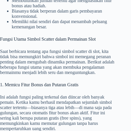
Membutuhkan jumlah tertentu agar menghasilkan fitur
bonus atau hadiah.
Biasanya tidak berperan dalam garis pembayaran
konvensional.
Memiliki nilai sendiri dan dapat menambah peluang
kemenangan besar.
Fungsi Utama Simbol Scatter dalam Permainan Slot
Saat berbicara tentang apa fungsi simbol scatter di slot, kita
tidak bisa memungkiri bahwa simbol ini memegang peranan
penting dalam mengubah dinamika permainan. Berikut adalah
beberapa fungsi utama yang akan membuka pengalaman
bermainmu menjadi lebih seru dan menguntungkan.
1. Memicu Fitur Bonus dan Putaran Gratis
Ini adalah fungsi paling terkenal dan diincar oleh banyak
pemain. Ketika kamu berhasil mendapatkan sejumlah simbol
scatter tertentu—biasanya tiga atau lebih—di mana saja pada
gulungan, secara otomatis fitur bonus akan aktif. Fitur ini
sering kali berupa putaran gratis (free spins), yang
memungkinkan kamu memutar gulungan tanpa harus
mempertaruhkan uang sendiri.