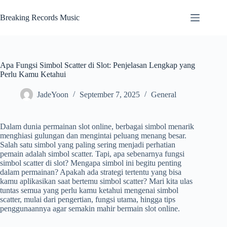
Skip
to
Breaking Records Music
content
Apa Fungsi Simbol Scatter di Slot: Penjelasan Lengkap yang
Perlu Kamu Ketahui
JadeYoon
September 7, 2025
General
Dalam dunia permainan slot online, berbagai simbol menarik
menghiasi gulungan dan mengintai peluang menang besar.
Salah satu simbol yang paling sering menjadi perhatian
pemain adalah simbol scatter. Tapi, apa sebenarnya fungsi
simbol scatter di slot? Mengapa simbol ini begitu penting
dalam permainan? Apakah ada strategi tertentu yang bisa
kamu aplikasikan saat bertemu simbol scatter? Mari kita ulas
tuntas semua yang perlu kamu ketahui mengenai simbol
scatter, mulai dari pengertian, fungsi utama, hingga tips
penggunaannya agar semakin mahir bermain slot online.